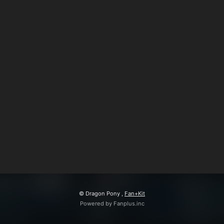
© Dragon Pony ,
Fan+Kit
Powered by Fanplus.inc