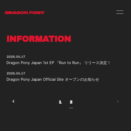
HOME
INFORMATION
INFORMATION
SCHEDULE
PROFILE
VIDEO
DISCOGRAPHY
2026.04.17
Dragon Pony Japan 1st EP 『Run to Run』 リリース決定！
2026.04.17
Dragon Pony Japan Official Site オープンのお知らせ
1
2